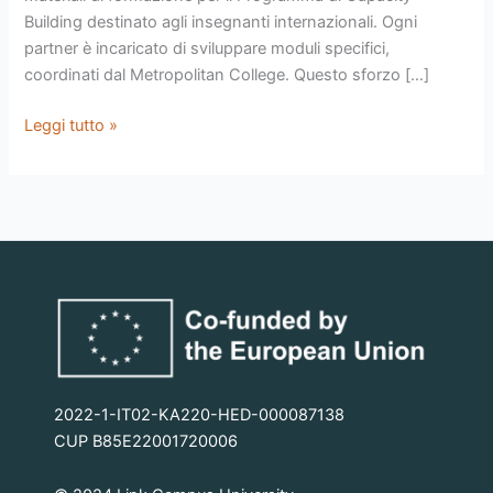
Building destinato agli insegnanti internazionali. Ogni
partner è incaricato di sviluppare moduli specifici,
coordinati dal Metropolitan College. Questo sforzo […]
Leggi tutto »
2022-1-IT02-KA220-HED-000087138
CUP B85E22001720006